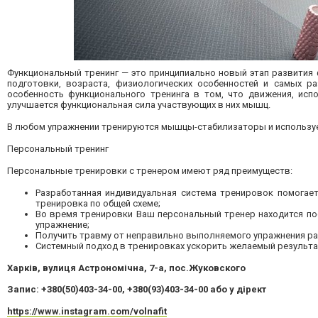
Функциональный тренинг — это принципиально новый этап развити
подготовки, возраста, физиологических особенностей и самых р
особенность функционального тренинга в том, что движения, ис
улучшается функциональная сила участвующих в них мышц.
В любом упражнении тренируются мышцы-стабилизаторы и использует
Персональный тренинг
Персональные тренировки с тренером имеют ряд преимуществ:
Разработанная индивидуальная система тренировок помогае
тренировка по общей схеме;
Во время тренировки Ваш персональный тренер находится по
упражнение;
Получить травму от неправильно выполняемого упражнения равн
Системный подход в тренировках ускорить желаемый результа
Харків, вулиця Астрономічна, 7-а, пос.Жуковского
Запис: +380(50)403-34-00, +380(93)403-34-00 або у дірект
https://www.instagram.com/volnafit