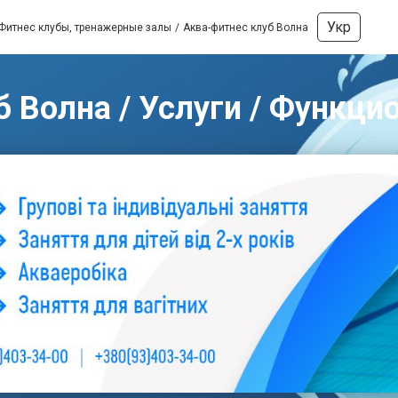
Укр
Фитнес клубы, тренажерные залы
Аква-фитнес клуб Волна
б Волна / Услуги / Функци