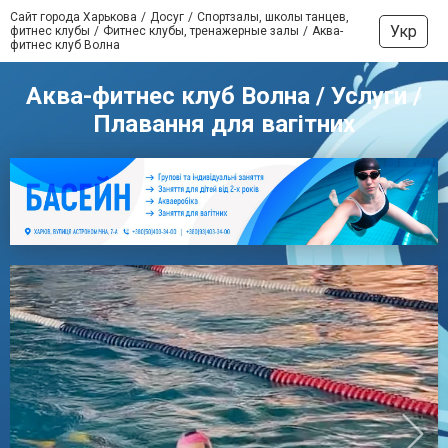
Сайт города Харькова
Досуг
Спортзалы, школы танцев,
Укр
фитнес клубы
Фитнес клубы, тренажерные залы
Аква-
фитнес клуб Волна
Аква-фитнес клуб Волна / Услуги /
Плавання для вагітних