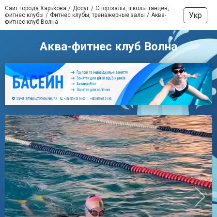
Сайт города Харькова
Досуг
Спортзалы, школы танцев,
Укр
фитнес клубы
Фитнес клубы, тренажерные залы
Аква-
фитнес клуб Волна
Аква-фитнес клуб Волна